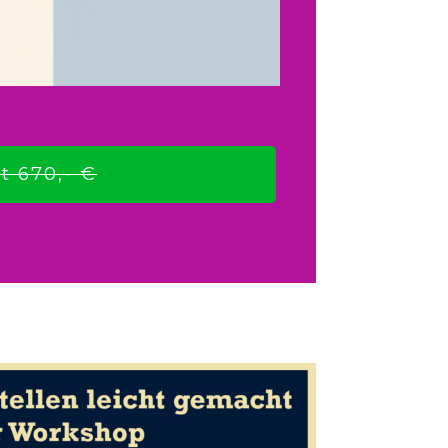
t 670,- €