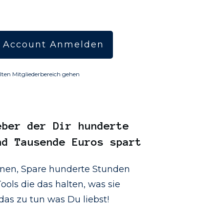
 Account Anmelden
lten Mitgliederbereich gehen
eber
der Dir hunderte
nd Tausende Euros spart
onen, Spare hunderte Stunden
ools die das halten, was sie
as zu tun was Du liebst!