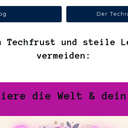
og
Der Techr
m Techfrust und steile L
vermeiden:
miere die Welt & dein