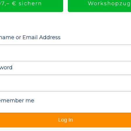
Workshopzuga
7,– € sichern
name or Email Address
word
emember me
Log In