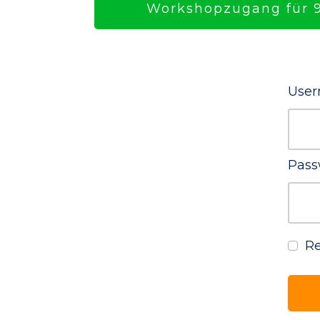
Workshopzugang für 9
User
Pass
R