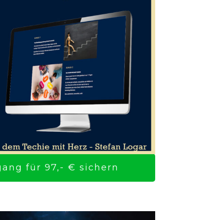
ng für 97,- € sichern