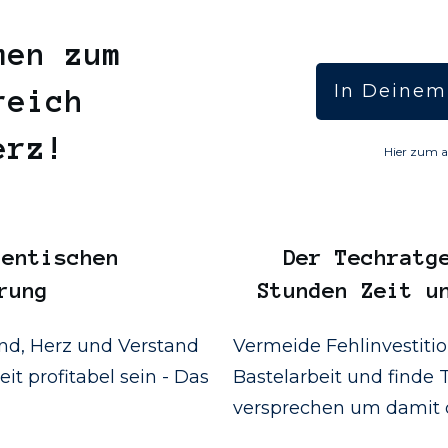
men zum
In Deinem
reich
Herz!
Hier zum a
entischen
Der
Techratg
rung
Stunden Zeit u
d, Herz und Verstand
Vermeide Fehlinvestiti
it profitabel sein - Das
Bastelarbeit und finde T
versprechen um damit d