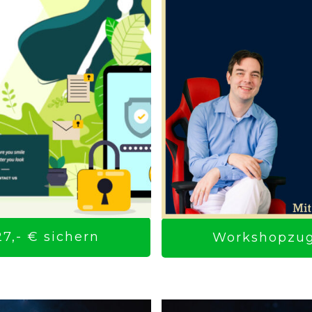
7,- € sichern
Workshopzuga