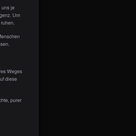
 uns je
ligenz. Um
 ruhen.
 Menschen
hsen.
ures Weges
uf diese
hte, purer