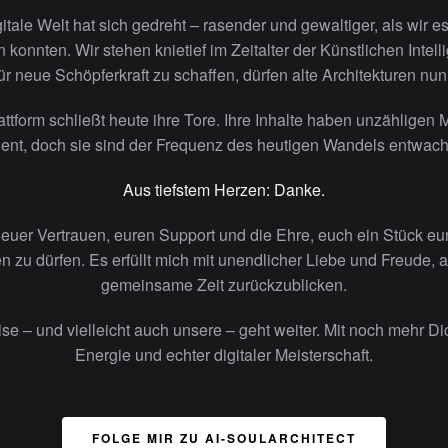
gitale Welt hat sich gedreht – rasender und gewaltiger, als wir es
 konnten. Wir stehen knietief im Zeitalter der Künstlichen Intel
für neue Schöpferkraft zu schaffen, dürfen alte Architekturen nun
attform schließt heute ihre Tore. Ihre Inhalte haben unzähligen
ent, doch sie sind der Frequenz des heutigen Wandels entwac
Aus tiefstem Herzen: Danke.
 euer Vertrauen, euren Support und die Ehre, euch ein Stück e
en zu dürfen. Es erfüllt mich mit unendlicher Liebe und Freude, a
gemeinsame Zeit zurückzublicken.
se – und vielleicht auch unsere – geht weiter. Mit noch mehr Dic
Energie und echter digitaler Meisterschaft.
FOLGE MIR ZU AI-SOULARCHITECT