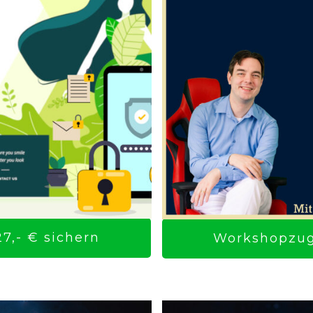
7,- € sichern
Workshopzuga