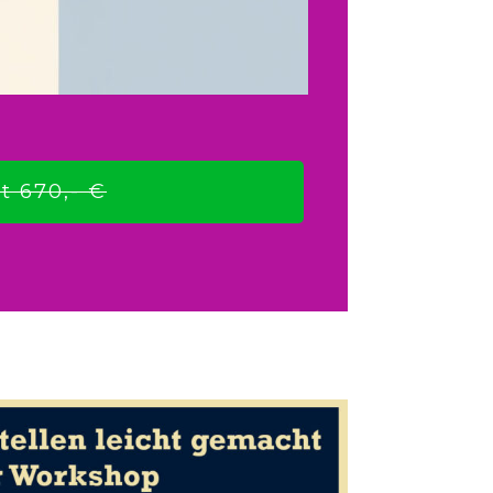
t 670,- €