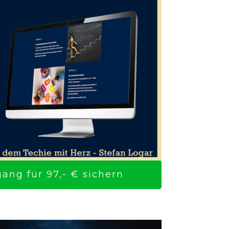
ng für 97,- € sichern