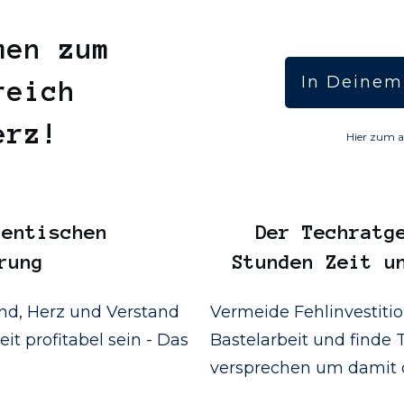
men zum
In Deinem
reich
Herz!
Hier zum a
entischen
Der
Techratg
rung
Stunden Zeit u
d, Herz und Verstand
Vermeide Fehlinvestiti
it profitabel sein - Das
Bastelarbeit und finde T
versprechen um damit d