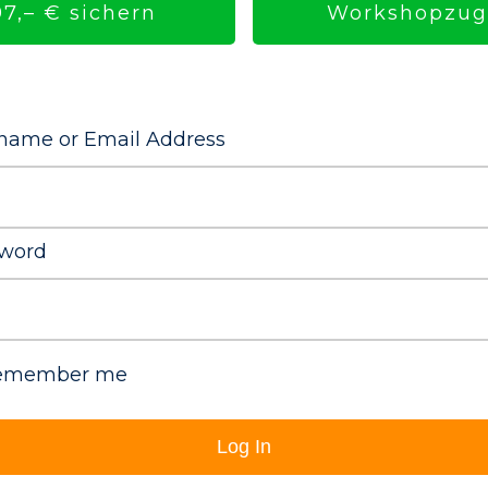
Workshopzuga
7,– € sichern
name or Email Address
word
emember me
Log In