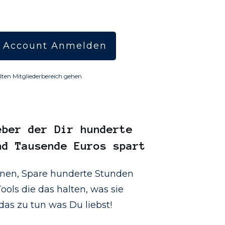
 Account Anmelden
lten Mitgliederbereich gehen
eber
der Dir hunderte
nd Tausende Euros spart
onen, Spare hunderte Stunden
ools die das halten, was sie
as zu tun was Du liebst!