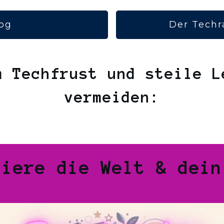
og
Der Techr
m Techfrust und steile L
vermeiden:
miere die Welt & dein