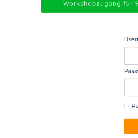
Workshopzugang für 9
User
Pass
R