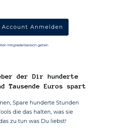
 Account Anmelden
lten Mitgliederbereich gehen
eber
der Dir hunderte
nd Tausende Euros spart
onen, Spare hunderte Stunden
ools die das halten, was sie
as zu tun was Du liebst!