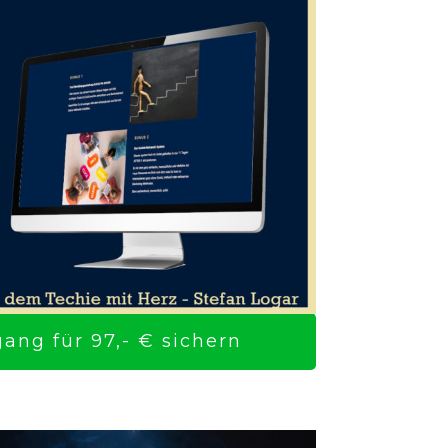
ng für 97,- € sichern