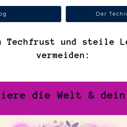
og
Der Techr
m Techfrust und steile L
vermeiden:
miere die Welt & dein