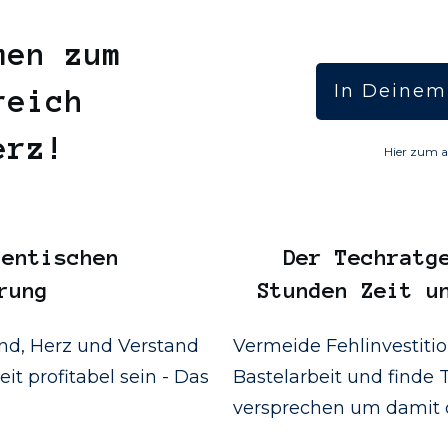
men zum
In Deinem
reich
Herz!
Hier zum a
entischen
Der
Techratg
rung
Stunden Zeit u
d, Herz und Verstand
Vermeide Fehlinvestiti
it profitabel sein - Das
Bastelarbeit und finde T
versprechen um damit d