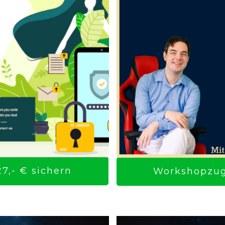
7,- € sichern
Workshopzuga