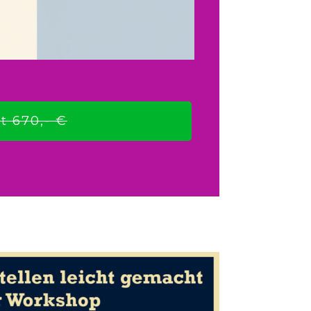
t 670,- €