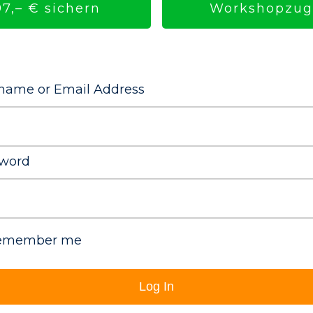
Workshopzuga
7,– € sichern
name or Email Address
word
emember me
Log In