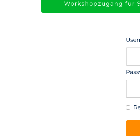
Workshopzugang für 9
User
Pass
R