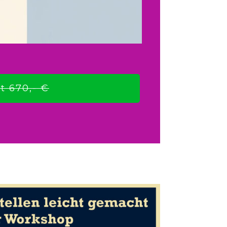
t 670,- €