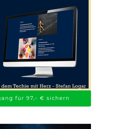
ng für 97,- € sichern