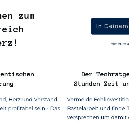
men zum
In Deinem
reich
Herz!
Hier zum a
entischen
Der
Techratg
rung
Stunden Zeit u
d, Herz und Verstand
Vermeide Fehlinvestiti
it profitabel sein - Das
Bastelarbeit und finde T
versprechen um damit d