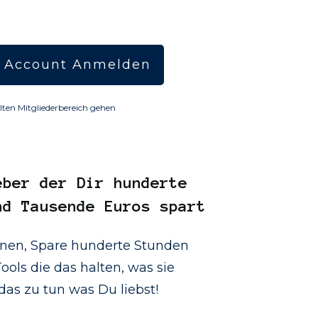
 Account Anmelden
lten Mitgliederbereich gehen
eber
der Dir hunderte
nd Tausende Euros spart
onen, Spare hunderte Stunden
ools die das halten, was sie
as zu tun was Du liebst!