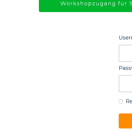
Workshopzugang für 9
User
Pass
R