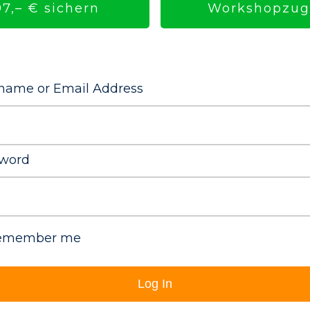
Workshopzuga
7,– € sichern
name or Email Address
word
emember me
Log In