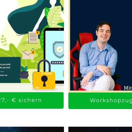
7,- € sichern
Workshopzuga