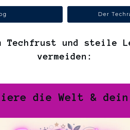
og
Der Techr
m Techfrust und steile L
vermeiden:
miere die Welt & dein