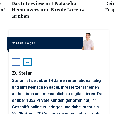
e
Das Interview mit Natascha
Dei
n!
Heistrüvers und Nicole Lorenz-
Fra
Gruben
Stefan Logar
Zu Stefan
Stefan ist seit über 14 Jahren international tätig
und hilft Menschen dabei, ihre Herzensthemen
authentisch und menschlich zu digitalisieren. Da
er über 1053 Private Kunden geholfen hat, ihr
Geschäft online zu bringen und dabei mehr als
53'786 € und 20 Cent ausgegeben hat für Tools