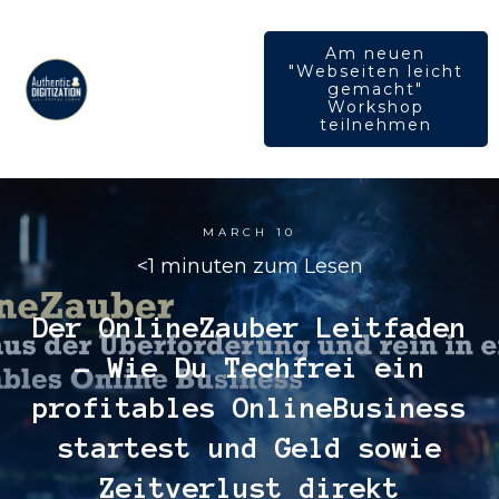
Am neuen
"Webseiten leicht
gemacht"
Workshop
teilnehmen
MARCH 10
<1
minuten zum Lesen
Der OnlineZauber Leitfaden
– Wie Du Techfrei ein
profitables OnlineBusiness
startest und Geld sowie
Zeitverlust direkt