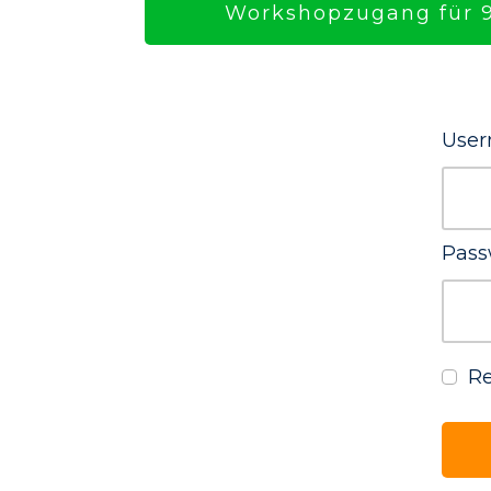
Workshopzugang für 9
User
Pass
R