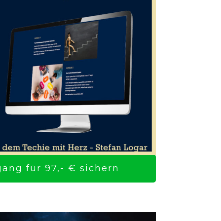
ng für 97,- € sichern