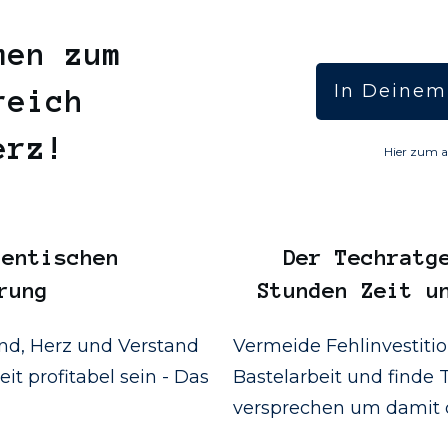
men zum
In Deinem
reich
Herz!
Hier zum a
entischen
Der
Techratg
rung
Stunden Zeit u
d, Herz und Verstand
Vermeide Fehlinvestiti
it profitabel sein - Das
Bastelarbeit und finde T
versprechen um damit d