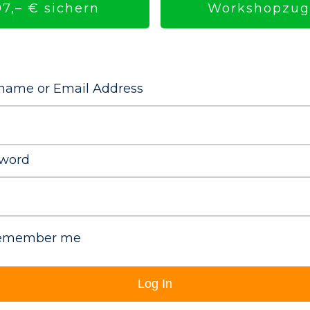
Workshopzuga
7,– € sichern
name or Email Address
word
emember me
Log In