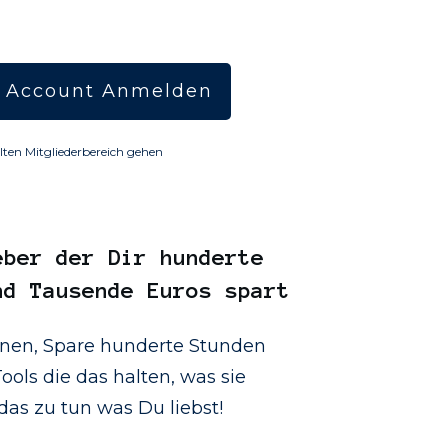
 Account Anmelden
lten Mitgliederbereich gehen
eber
der Dir hunderte
nd Tausende Euros spart
onen, Spare hunderte Stunden
ools die das halten, was sie
as zu tun was Du liebst!