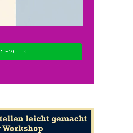
t 670,- €