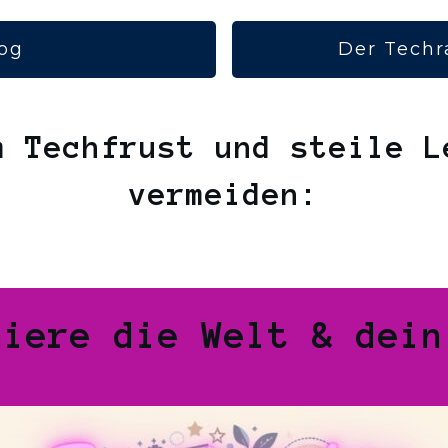
og
Der Techr
m Techfrust und steile L
vermeiden:
miere die Welt & dein