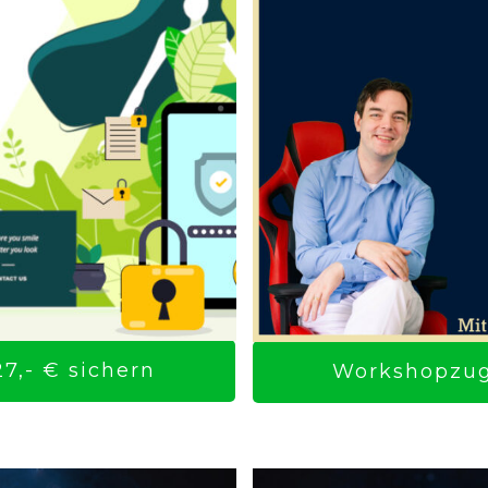
7,- € sichern
Workshopzuga