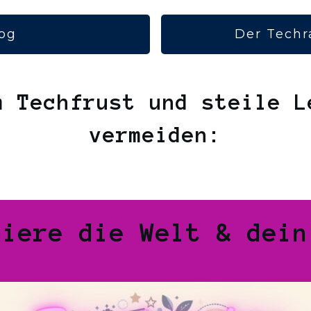
og
Der Techr
m Techfrust und steile L
vermeiden:
miere die Welt & dein