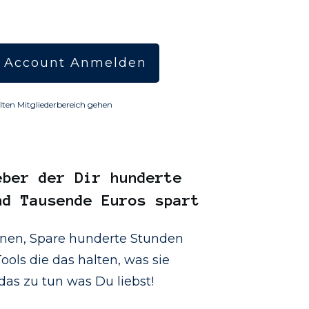
 Account Anmelden
lten Mitgliederbereich gehen
eber
der Dir hunderte
nd Tausende Euros spart
onen, Spare hunderte Stunden
ools die das halten, was sie
as zu tun was Du liebst!