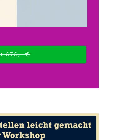
t 670,- €