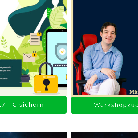
7,- € sichern
Workshopzuga