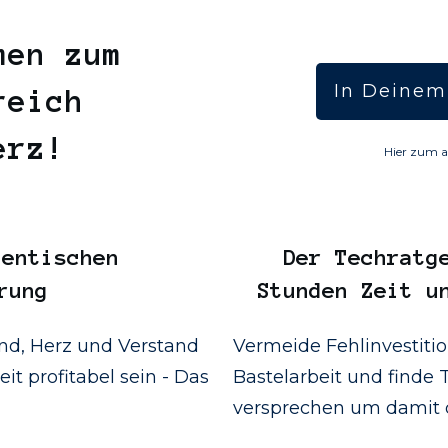
men zum
In Deinem
reich
Herz!
Hier zum a
entischen
Der
Techratg
rung
Stunden Zeit u
d, Herz und Verstand
Vermeide Fehlinvestiti
it profitabel sein - Das
Bastelarbeit und finde T
versprechen um damit d