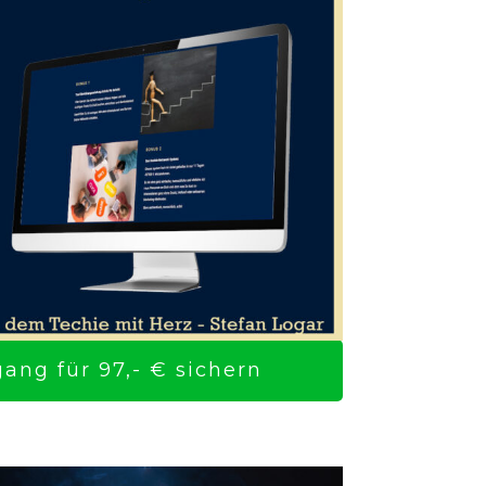
ng für 97,- € sichern