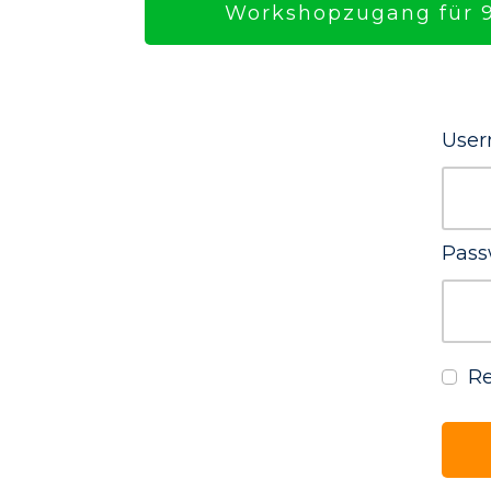
Workshopzugang für 9
User
Pass
R