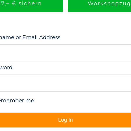
Workshopzuga
7,– € sichern
name or Email Address
word
emember me
Log In