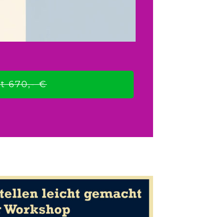
t 670,- €