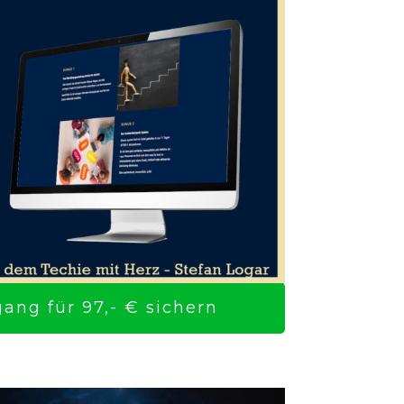
ng für 97,- € sichern