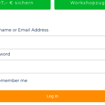
Workshopzuga
7,– € sichern
name or Email Address
word
emember me
Log In