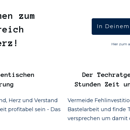
men zum
In Deinem
reich
Herz!
Hier zum a
entischen
Der
Techratg
rung
Stunden Zeit u
d, Herz und Verstand
Vermeide Fehlinvestiti
it profitabel sein - Das
Bastelarbeit und finde T
versprechen um damit d