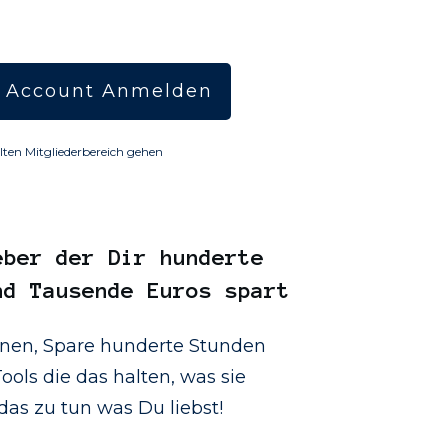
 Account Anmelden
lten Mitgliederbereich gehen
eber
der Dir hunderte
nd Tausende Euros spart
onen, Spare hunderte Stunden
ools die das halten, was sie
as zu tun was Du liebst!