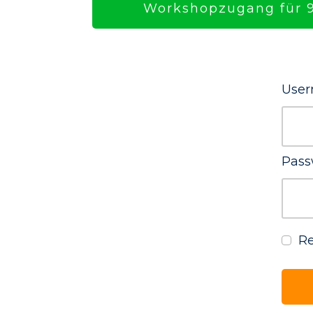
Workshopzugang für 9
User
Pass
R