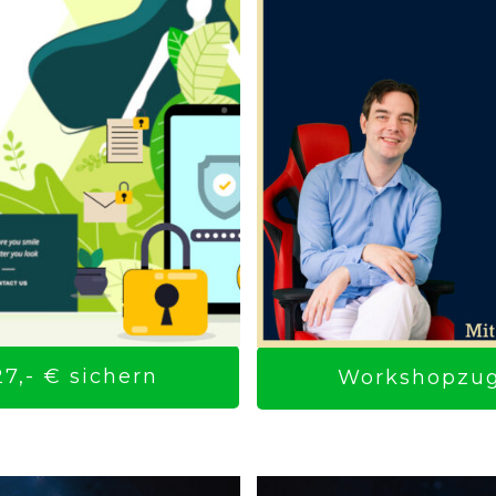
7,- € sichern
Workshopzuga