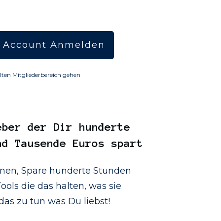
 Account Anmelden
lten Mitgliederbereich gehen
eber
der Dir hunderte
nd Tausende Euros spart
onen, Spare hunderte Stunden
ools die das halten, was sie
as zu tun was Du liebst!