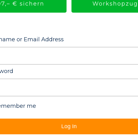
Workshopzuga
7,– € sichern
name or Email Address
word
emember me
Log In