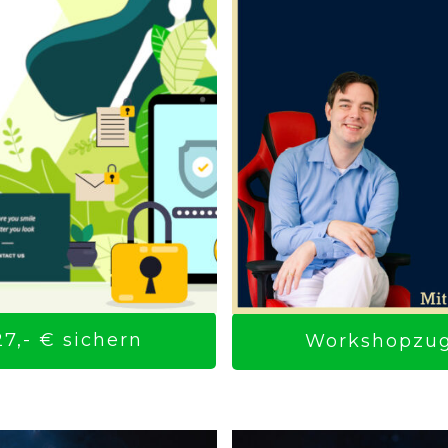
7,- € sichern
Workshopzuga