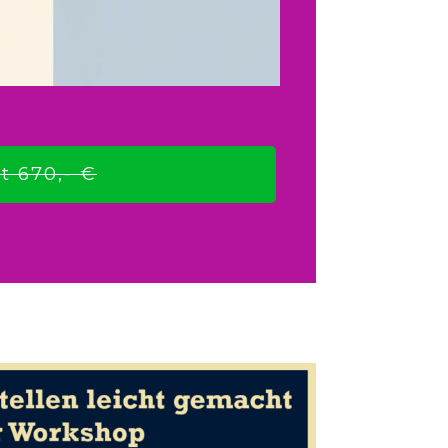
t 670,- €