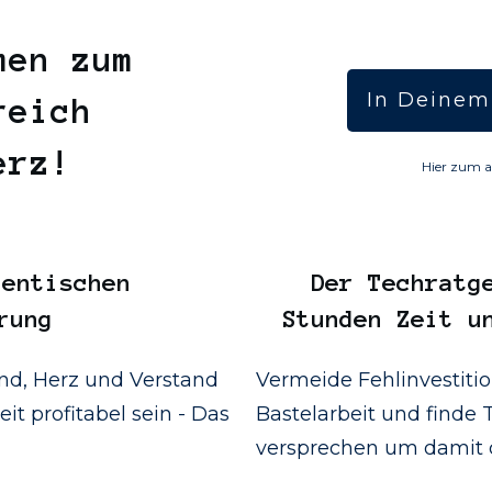
men zum
In Deinem
reich
Herz!
Hier zum a
entischen
Der
Techratg
rung
Stunden Zeit u
d, Herz und Verstand
Vermeide Fehlinvestiti
it profitabel sein - Das
Bastelarbeit und finde T
versprechen um damit d