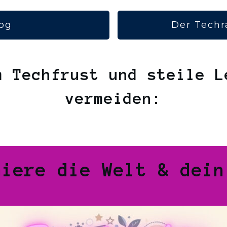
og
Der Techr
m Techfrust und steile L
vermeiden:
miere die Welt & dein