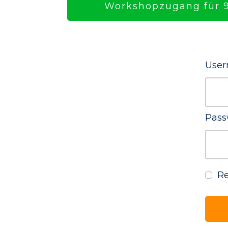
Workshopzugang für 9
User
Pass
R