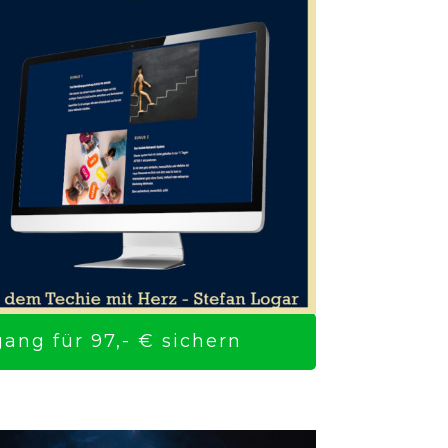
ng für 97,- € sichern