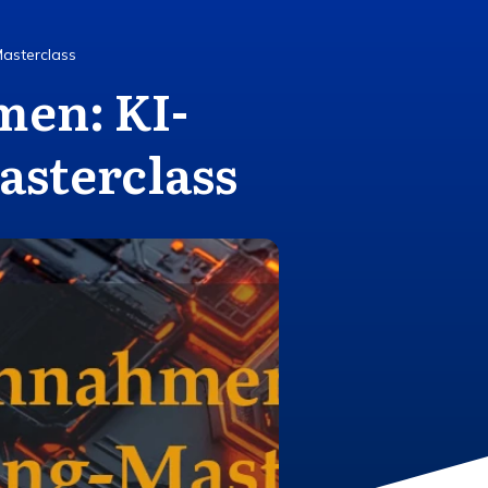
asterclass
en: KI-
asterclass