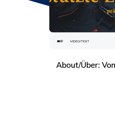
VIDEO/TEXT
About/Über:
Von