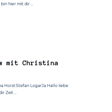
bin hier mit dir
...
w mit Christina
na Horst:Stefan LogarJa Hallo liebe
dir Zeit
...